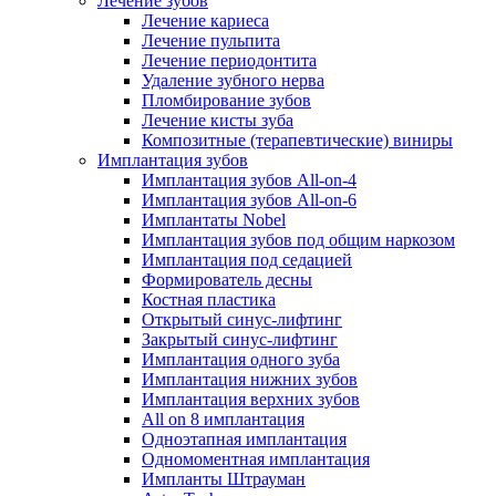
Лечение зубов
Лечение кариеса
Лечение пульпита
Лечение периодонтита
Удаление зубного нерва
Пломбирование зубов
Лечение кисты зуба
Композитные (терапевтические) виниры
Имплантация зубов
Имплантация зубов All-on-4
Имплантация зубов All-on-6
Имплантаты Nobel
Имплантация зубов под общим наркозом
Имплантация под седацией
Формирователь десны
Костная пластика
Открытый синус-лифтинг
Закрытый синус-лифтинг
Имплантация одного зуба
Имплантация нижних зубов
Имплантация верхних зубов
All on 8 имплантация
Одноэтапная имплантация
Одномоментная имплантация
Импланты Штрауман