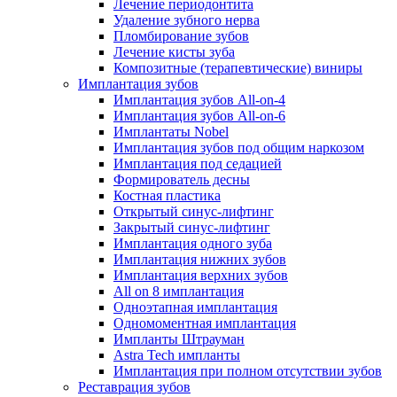
Лечение периодонтита
Удаление зубного нерва
Пломбирование зубов
Лечение кисты зуба
Композитные (терапевтические) виниры
Имплантация зубов
Имплантация зубов All-on-4
Имплантация зубов All-on-6
Имплантаты Nobel
Имплантация зубов под общим наркозом
Имплантация под седацией
Формирователь десны
Костная пластика
Открытый синус-лифтинг
Закрытый синус-лифтинг
Имплантация одного зуба
Имплантация нижних зубов
Имплантация верхних зубов
All on 8 имплантация
Одноэтапная имплантация
Одномоментная имплантация
Импланты Штрауман
Astra Tech импланты
Имплантация при полном отсутствии зубов
Реставрация зубов