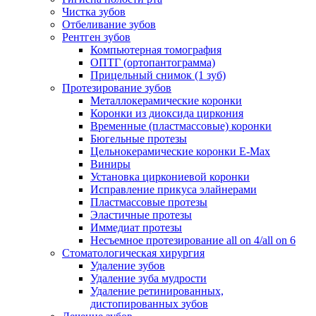
Чистка зубов
Отбеливание зубов
Рентген зубов
Компьютерная томография
ОПТГ (ортопантограмма)
Прицельный снимок (1 зуб)
Протезирование зубов
Металлокерамические коронки
Коронки из диоксида циркония
Временные (пластмассовые) коронки
Бюгельные протезы
Цельнокерамические коронки E-Max
Виниры
Установка циркониевой коронки
Исправление прикуса элайнерами
Пластмассовые протезы
Эластичные протезы
Иммедиат протезы
Несъемное протезирование all on 4/all on 6
Стоматологическая хирургия
Удаление зубов
Удаление зуба мудрости
Удаление ретинированных,
дистопированных зубов