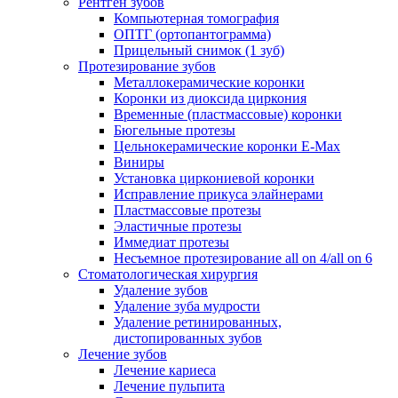
Рентген зубов
Компьютерная томография
ОПТГ (ортопантограмма)
Прицельный снимок (1 зуб)
Протезирование зубов
Металлокерамические коронки
Коронки из диоксида циркония
Временные (пластмассовые) коронки
Бюгельные протезы
Цельнокерамические коронки E-Max
Виниры
Установка циркониевой коронки
Исправление прикуса элайнерами
Пластмассовые протезы
Эластичные протезы
Иммедиат протезы
Несъемное протезирование all on 4/all on 6
Стоматологическая хирургия
Удаление зубов
Удаление зуба мудрости
Удаление ретинированных,
дистопированных зубов
Лечение зубов
Лечение кариеса
Лечение пульпита