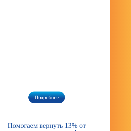
Пос
пенси
Акция дейст
Подробнее
Помогаем вернуть 13% от