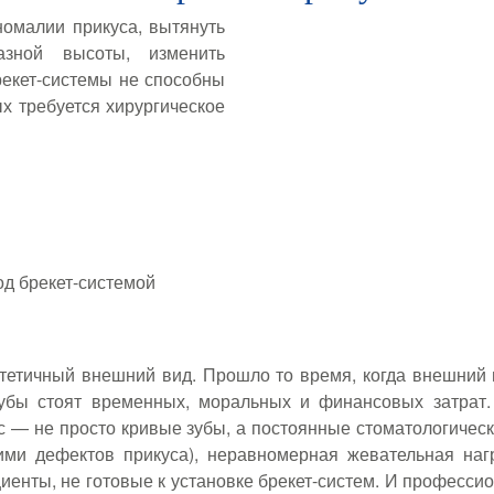
омалии прикуса, вытянуть
азной высоты, изменить
рекет-системы не способны
х требуется хирургическое
од брекет-системой
стетичный внешний вид. Прошло то время, когда внешний 
зубы стоят временных, моральных и финансовых затрат
с — не просто кривые зубы, а постоянные стоматологичес
ми дефектов прикуса), неравномерная жевательная наг
циенты, не готовые к установке брекет-систем. И профес