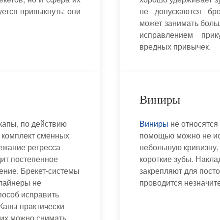
уется привыкнуть: они
не допускаются бро
может занимать больш
исправлением прик
вредных привычек.
Виниры
капы, по действию
Виниры
не относятся
 комплект сменных
помощью можно не исп
бежание регресса
небольшую кривизну,
дит постепенное
короткие зубы. Накла
ение. Брекет-системы
закрепляют для пост
элайнеры не
проводится незначит
пособ исправить
 Капы практически
 их можно снимать