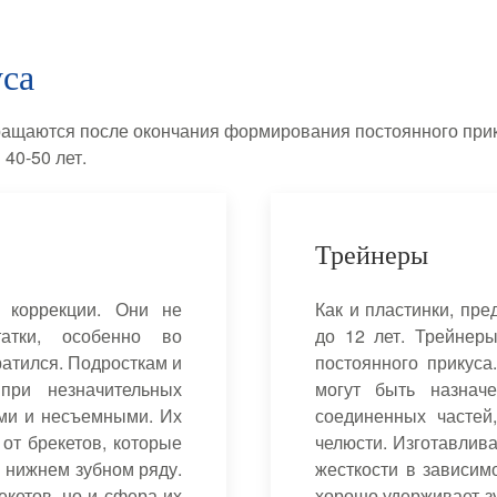
са
ращаются после окончания формирования постоянного прику
 40-50 лет.
Трейнеры
й коррекции. Они не
Как и пластинки, пре
татки, особенно во
до 12 лет. Трейнер
ратился. Подросткам и
постоянного прикуса
при незначительных
могут быть назнач
ми и несъемными. Их
соединенных частей
 от брекетов, которые
челюсти. Изготавлив
и нижнем зубном ряду.
жесткости в зависим
кетов, но и сфера их
хорошо удерживает зу