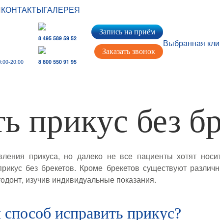
И
КОНТАКТЫ
ГАЛЕРЕЯ
Запись на приём
8 495 589 59 52
Выбранная кли
Заказать звонок
:00-20:00
8 800 550 91 95
ь прикус без б
ния прикуса, но далеко не все пациенты хотят носит
 прикус без брекетов. Кроме брекетов существуют различ
одонт, изучив индивидуальные показания.
 способ исправить прикус?